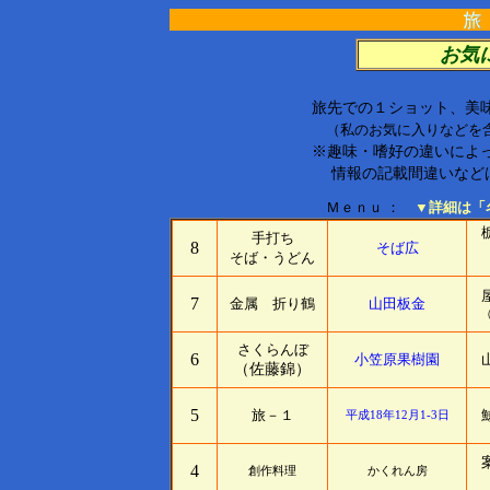
お気
旅先での１ショット、美
（私のお気に入りなどを含
※趣味・嗜好の違いによ
情報の記載間違いなど
Ｍｅｎｕ ：
▼詳細は「名
手打ち
8
そば広
（
そば・うどん
柚
7
金属 折り鶴
山田板金
（こ
さくらんぼ
6
小笠原果樹園
山
（佐藤錦）
5
旅－１
平成18年12月1-3日
案
4
創作料理
かくれん房
千