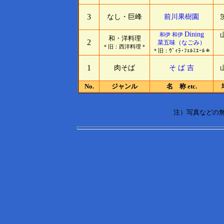
3
なし・巨峰
前川果樹園
茨
Dining
山
和伊 和伊
和・洋料理
2
菜五味（なごみ）
＊旧：西洋料理＊
＊旧：ｳﾞｨﾗ･ﾌｪﾙﾐｴｰﾙ＊
（平
1
肉そば
そ ば 吉
山
No.
ジャンル
名 称 etc.
場
注）写真などの