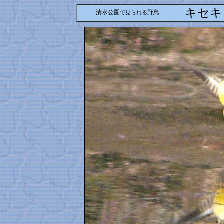
キセキ
清水公園
野鳥
で見られる