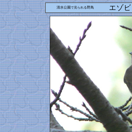
エゾビ
清水公園
野鳥
で見られる