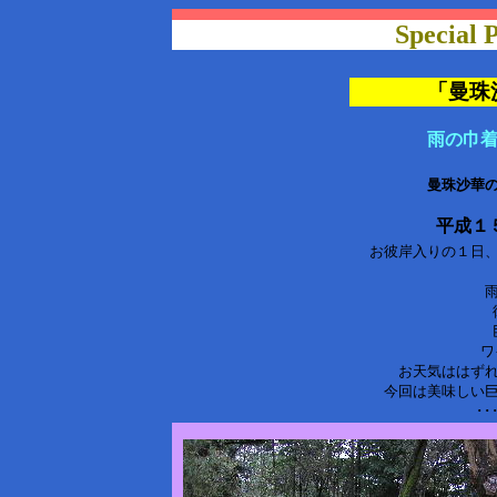
Special
「曼珠
雨の巾
曼珠沙華
平成１
お彼岸入りの１日、
ワ
お天気ははず
今回は美味しい
･