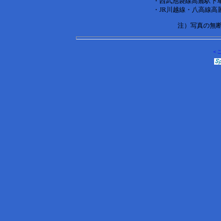
・西武池袋線高麗駅下車徒
・JR川越線・八高線高麗川
注）写真の無
＜