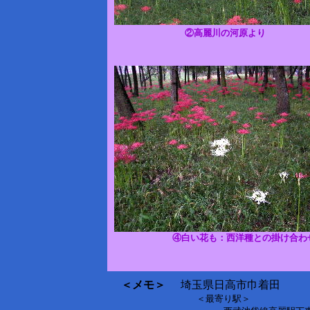
②高麗川の河原より
④白い花も：西洋種との掛け合わ
＜メモ＞
埼玉県日高市巾着田
＜最寄り駅＞