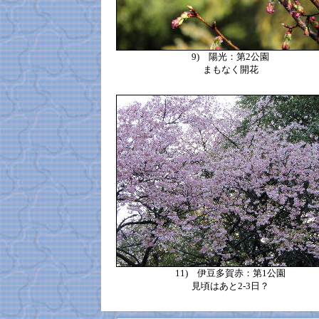
9)
陽光：第2公園
まもなく開花
11)
伊豆多賀赤：第1公園
見頃はあと2-3日？