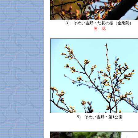
3)
そめい吉野：劫初の桜（金乗院）
開 花
5)
そめい吉野：第1公園