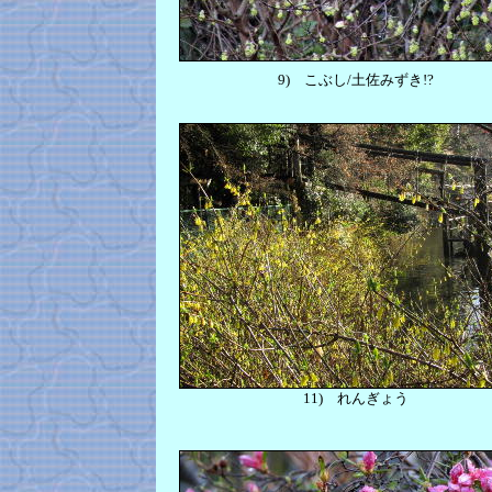
9)
こぶし/土佐みずき!?
11)
れんぎょう