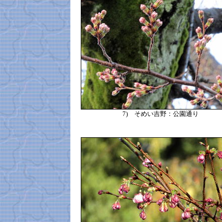
7)
そめい吉野：公園通り