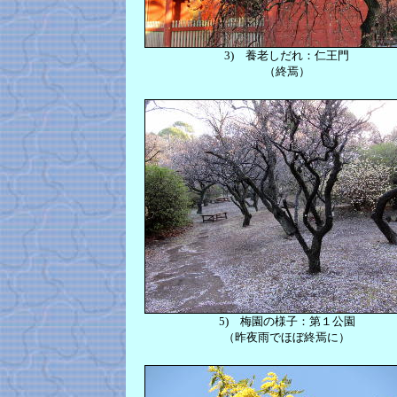
3)
養老しだれ：仁王門
（終焉）
5)
梅園の様子：第１公園
（昨夜雨でほぼ終焉に）