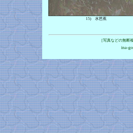
15)
水芭蕉
［写真などの無断
ina-g