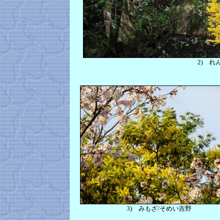
2)
れん
3)
みもざ/そめい吉野