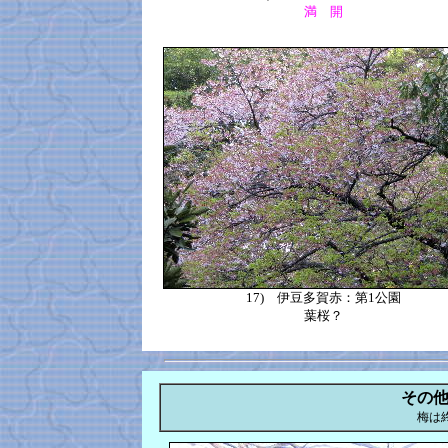
満 開
17)
伊豆多賀赤：第1公園
葉桜？
その
梅は