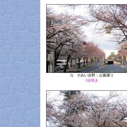
5)
そめい吉野：公園通り
3分咲き