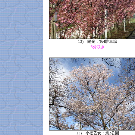
13)
陽光：第4駐車場
5分咲き
15)
小松乙女：第2公園