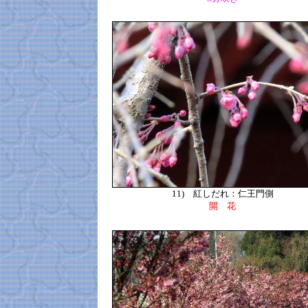
11)
紅しだれ：仁王門側
開 花