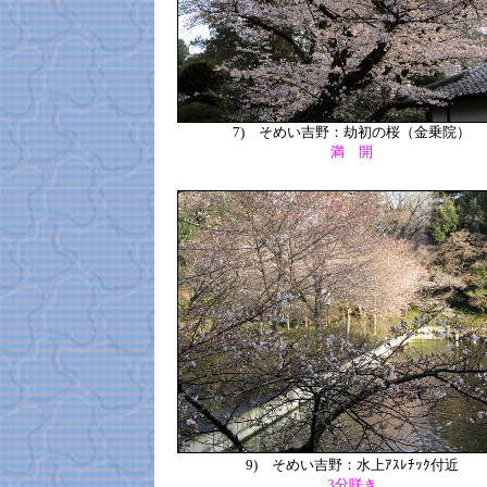
7)
そめい吉野：劫初の桜（金乗院）
満 開
9)
そめい吉野
：水上ｱｽﾚﾁｯｸ付近
3分咲き