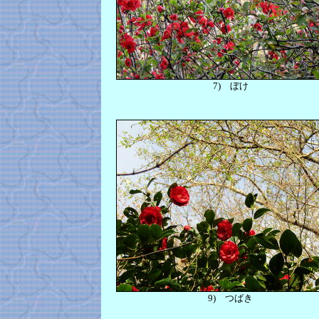
7)
ぼけ
9)
つばき