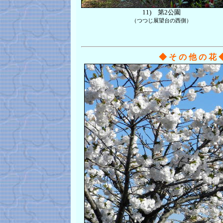
11)
第2公園
（つつじ展望台の西側）
◆ そ の 他 の 花