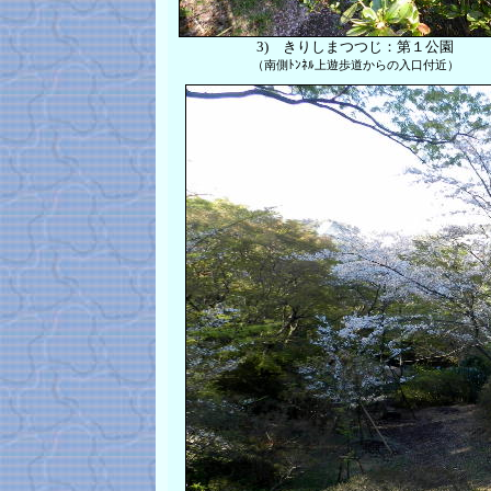
3)
きりしまつつじ：
第１公園
（南側ﾄﾝﾈﾙ上遊歩道からの入口付近）