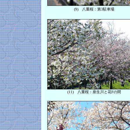
(9)
八重桜：第3駐車場
(11)
八重桜：座生川と花Fの間