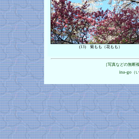
(13)
菊もも（花もも）
［写真などの無断
ina-go
（