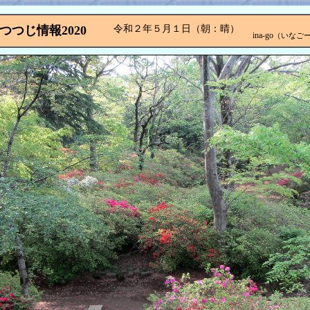
つつじ情報2020
令和２年５月１日（朝：晴）
ina-go
（いなごー