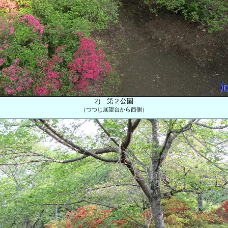
2)
第２公園
（つつじ展望台から西側）