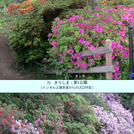
3)
きりしま：
第1公園
（トンネル上遊歩道からの入口付近）