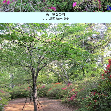
6)
第２公園
（つつじ展望台から北側）