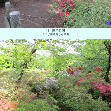
1)
第２公園
（つつじ展望台から東側）