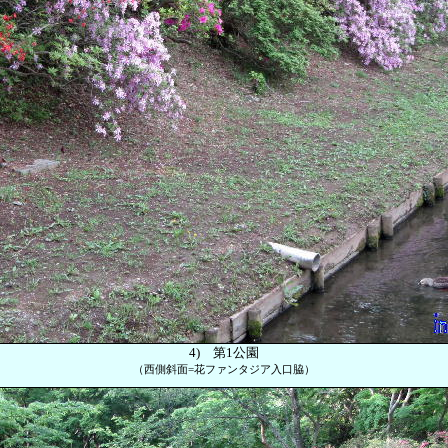
4
)
第1公園
（西側斜面=花ファンタジア入口脇）