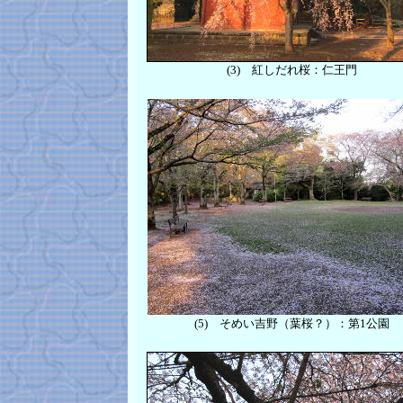
(3) 紅しだれ桜：仁王門
(5)
そめい吉野
（葉桜？）
：第1公園