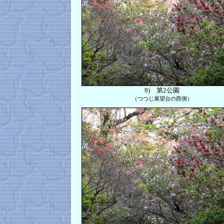
9)
第2公園
（つつじ展望台の西側）