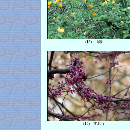
(13)
山吹
(15)
すおう