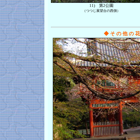
11)
第2公園
（つつじ展望台の西側）
◆ そ の 他 の