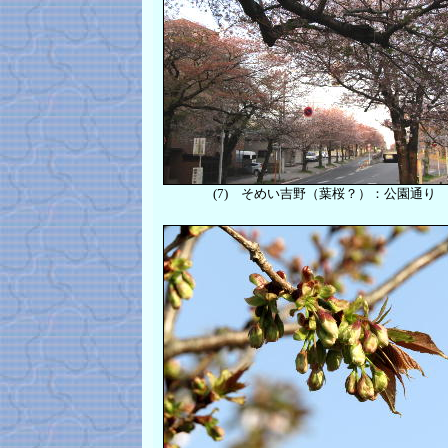
(7)
そめい吉野
（葉桜？）
：公園通り