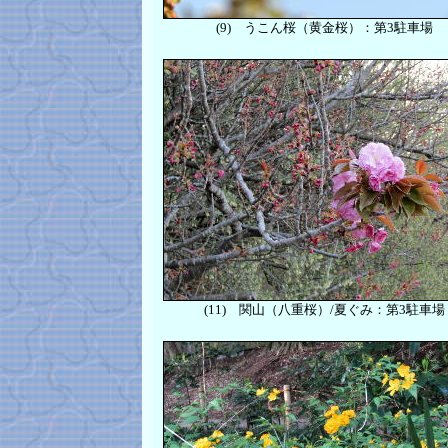
(9)
うこん桜（黄金桜）：第3駐車場
(11)
関山（八重桜）/夏ぐみ：第3駐車場