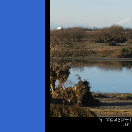
9) 関宿城と富士
境町