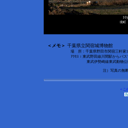
1
境町
＜メモ＞
千葉県立関宿城博物館
場 所：千葉県野田市関宿三軒家14
ｱｸｾｽ：東武野田線川間駅からバス
東武伊勢崎線東武動物公園駅か
注）写真の無
＜こ