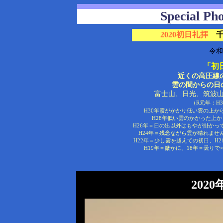
Special P
2020初日礼拝
令和
「初
近くの高圧線
雲の間からの日の
富士山、日光、筑波山
（R元年：H
H30年霞がかかり低い雲の上か
H28年低い雲のかかった上
H26年＝日の出以外はもやが掛かっ
H24年＝残念ながら雲が晴れませ
H22年＝少し雲を超えての初日、H
H19年＝微かに、18年＝曇りで
202