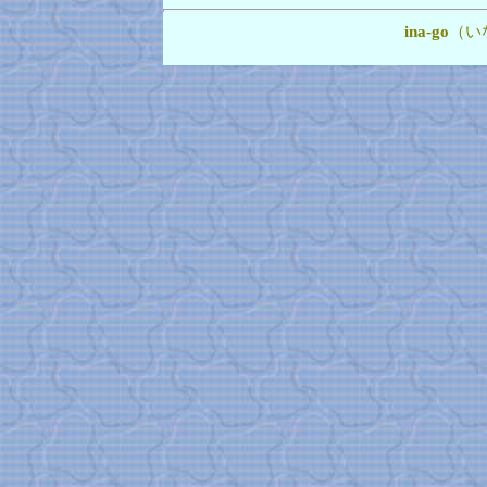
ina-go
（い