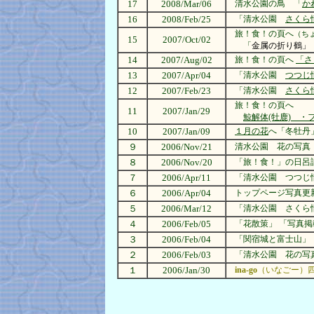
17
2008/Mar/06
清水公園の鳥 「
か
16
2008/Feb/25
「清水公園
さくら
旅！食！の頁へ
（ち
15
2007/Oct/02
「
金属の折り鶴」
14
2007/Aug/02
旅！食！の頁へ
「さ
13
2007/Apr/04
「清水公園
つつじ
12
2007/Feb/23
「清水公園
さくら
旅！食！の頁へ
11
2007/Jan/29
鯨解体(牡鹿) ・
10
2007/Jan/09
１月の花
へ「冬牡丹
９
2006/Nov/21
清水公園 花の写真
８
2006/Nov/20
「旅！食！」の日呂詩
７
2006/Apr/11
「清水公園 つつじ情
６
2006/Apr/04
トップページ写真更新
５
2006/Mar/12
「清水公園 さくら情
４
2006/Feb/05
「花散策」 「写真掲
３
2006/Feb/04
「関宿城と富士山」 
２
2006/Feb/03
「清水公園 花の写
１
2006/Jan/30
ina-go
（いなごー）