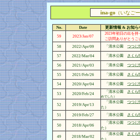
ina-go
（いなご
No.
Date
更新情報 & お知らせ 
2023年初日の出を
59
2023/Jan/07
ご訪問ありがとうご
58
2022/Apr/09
「清水公園
つつじ
57
2022/Mar/04
「清水公園
さくら
56
2021/Apr/03
「清水公園
つつじ
55
2021/Feb/26
「清水公園
さくら
54
2020/Apr/04
「清水公園
つつじ
「清水公園
さくら
53
2020/Feb/24
めでした）
「清水公園
つつじ
52
2019/Apr/13
た）
51
2019/Feb/27
「清水公園
さくら
「清水公園
つつじ
50
2018/Apr/06
た）
「清水公園
さくら
49
2018/Mar/02
た）