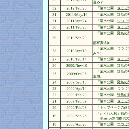
遅め？
32
2012/Feb/28
「清水公園
さくら
31
2011/May/16
「清水公園
野鳥の
31
2011/Apr/24
「清水公園
つつじ
30
2011/Feb/23
「清水公園
さくら
「清水公園
野鳥の
29
2010/Sep/29
部写真追加。
「清水公園
つつじ
28
2010/Apr/18
み？）
27
2010/Feb/14
「清水公園
さくら
26
2009/Nov/10
「清水公園
野鳥の
「清水公園
野鳥の
25
2009/Oct/06
追加。
24
2009/Sep/13
「清水公園
野鳥の
23
2009/Apr/14
「清水公園
つつじ
22
2009/Feb/23
「清水公園
野鳥の
21
2009/Feb/09
「清水公園
さくら
20
2009/Feb/03
「
トップページの画
「かくれん房」様のペ
19
2008/Sep/25
※ina-go無償提
18
2008/Apr/25
「清水公園
つつじ